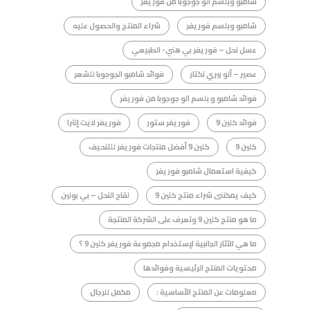
شامبو وبلسم ألو جوجوبا من فوريفر
شامبو وبلسم فوريفر
شراء المنتج والحصول عليه
عسل نحل – فوريفر بي هني- الطبيعي
عصير – ألو بيري نكتار
فوائد شامبو الجوجوبا للشعر
فوائد شامبو و بلسم الو جوجوبا من فوريفر
فوائد كلين 9
فوريفر ستور
فوريفر لايت إلترا
كلين 9
كلين 9 أفضل منتجات فوريفر للتنحيف
كيفية استعمال شامبو فوريفر
كيف يمكننى شراء منتج كلين 9
لقاح النحل – بي بولين
ما هو منتج كلين 9 وتعرف على الشركة المنتجة
ما هي الآثار الجانبية لإستخدام مجموعة فوريفر كلين 9 ؟
محتويات المنتج الرئيسية وفوائدها
معلومات عن المنتج الأساسية :
مكمل للرجال