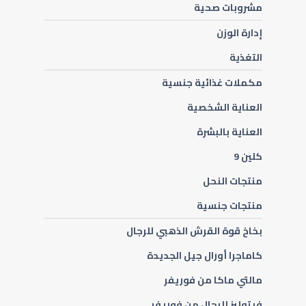
مشروبات صحية
إدارة الوزن
التغذية
مكملات غذائية جنسية
العناية الشخصية
العناية بالبشرة
كلين 9
منتجات النحل
منتجات جنسية
بخاخ قوة القرش الذهبي للرجال
كاماجرا أورال جيل الجديدة
مالتي ماكا من فوريفر
فيتوليز للرجال من فوريفر