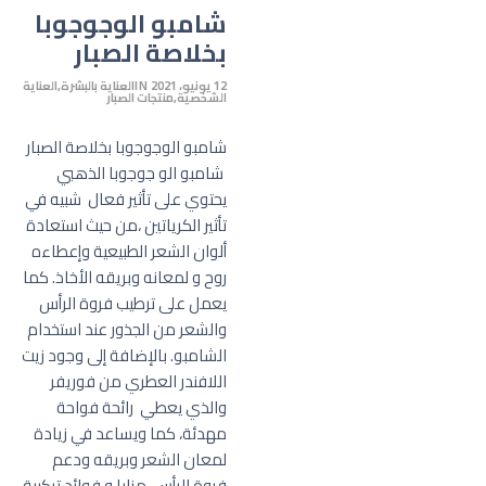
شامبو الوجوجوبا
بخلاصة الصبار
12 يونيو، 2021
IN
العناية بالبشرة
العناية
الشخصية
منتجات الصبار
شامبو الوجوجوبا بخلاصة الصبار
شامبو الو جوجوبا الذهبي
يحتوي على تأثير فعال شبيه في
تأثير الكرياتين ،من حيث استعادة
ألوان الشعر الطبيعية وإعطاءه
روح و لمعانه وبريقه الأخاذ. كما
يعمل على ترطيب فروة الرأس
والشعر من الجذور عند استخدام
الشامبو. بالإضافة إلى وجود زيت
اللافندر العطري من فوريفر
والذي يعطي رائحة فواحة
مهدئة، كما ويساعد في زيادة
لمعان الشعر وبريقه ودعم
فروة الرأس. مزايا و فوائد تركيبة