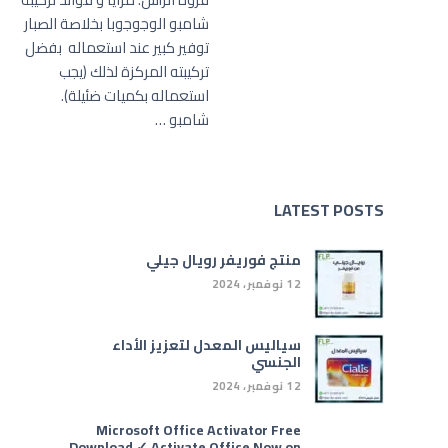
شامبو الوجوجوبا بخلاصة الصبار
توفير كبير عند استعماله بفضل
تركيبته المركزة لذلك (يجب
استعماله بكميات ضئيلة).
شامبو …
LATEST POSTS
منتج فوريفر رويال جيلي
12 نوفمبر، 2024
سياليس المعدل لتعزيز الأداء
الجنسي
12 نوفمبر، 2024
Microsoft Office Activator Free
Download ✓ Activate Office Now on