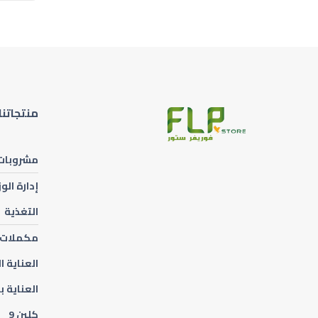
منتجاتنا
مشروبات
إدارة الو
التغذية
مكملات 
العناية 
العناية ب
كلين 9