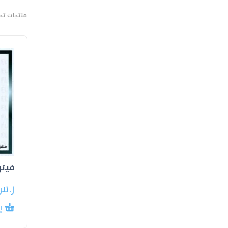
منتجات تح
فيتو
ر.س
إ