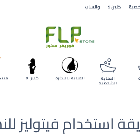
خصية
كلين 9
واتساب
العناية بالبشرة
كلين 9
منتج
العناية
الشخصية
قة استخدام فيتوليز للن